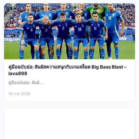
คู่มือฉบับย่อ: สัมผัสความสนุกกับเกมสล็อต Big Bass Blast –
lava898
คู่มือฉบับย่อ: สัมผั...
10 ก.ค. 2026