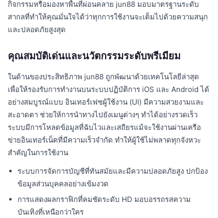
กิจกรรมหรือมองหาพื้นที่ผ่อนคลาย jun88 มอบมาตรฐานระดับ
สากลที่ทำให้คุณมั่นใจได้ว่าทุกการใช้งานจะเต็มไปด้วยความสนุก
และปลอดภัยสูงสุด
คุณสมบัติเด่นและนวัตกรรมระดับพรีเมียม
ในด้านของประสิทธิภาพ jun88 ถูกพัฒนาด้วยเทคโนโลยีล่าสุด
เพื่อให้รองรับการทำงานบนระบบปฏิบัติการ iOS และ Android ได้
อย่างสมบูรณ์แบบ อินเทอร์เฟซผู้ใช้งาน (UI) มีความสวยงามและ
สะอาดตา ช่วยให้การนำทางไปยังเมนูต่างๆ ทำได้อย่างรวดเร็ว
ระบบมีการโหลดข้อมูลที่ฉับไวและเสถียรแม้จะใช้งานผ่านเครือ
ข่ายอินเทอร์เน็ตที่มีความเร็วจำกัด ทำให้ผู้ใช้ไม่พลาดทุกจังหวะ
สำคัญในการใช้งาน
ระบบการจัดการบัญชีที่ทันสมัยและมีความปลอดภัยสูง ปกป้อง
ข้อมูลส่วนบุคคลอย่างเข้มงวด
การแสดงผลกราฟิกที่คมชัดระดับ HD มอบอรรถรสความ
บันเทิงที่เหนือกว่าใคร