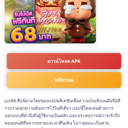
ดาวน์โหลด APK
สมัครเลย
jun88 คือนิยามใหม่ของแอปพลิเคชันเพื่อความบันเทิงบนมือถือที่
รวบรวมทุกความต้องการไว้ในที่เดียว แอปนี้โดดเด่นด้วยการ
ออกแบบที่คำนึงถึงผู้ใช้งานเป็นหลัก มอบประสบการณ์การเข้าถึง
คอนเทนต์ที่หลากหลายและน่าตื่นเต้น ไม่ว่าคุณจะเป็นสาย