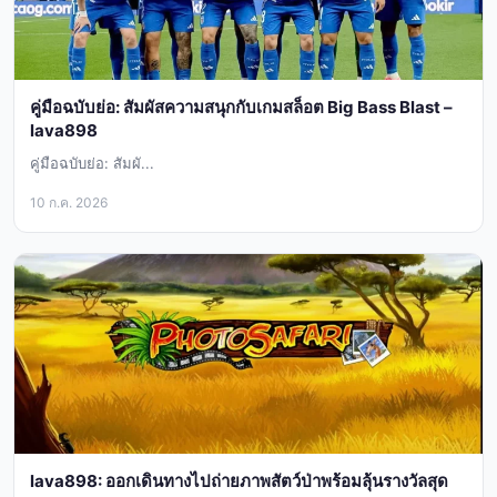
คู่มือฉบับย่อ: สัมผัสความสนุกกับเกมสล็อต Big Bass Blast –
lava898
คู่มือฉบับย่อ: สัมผั...
10 ก.ค. 2026
lava898: ออกเดินทางไปถ่ายภาพสัตว์ป่าพร้อมลุ้นรางวัลสุด