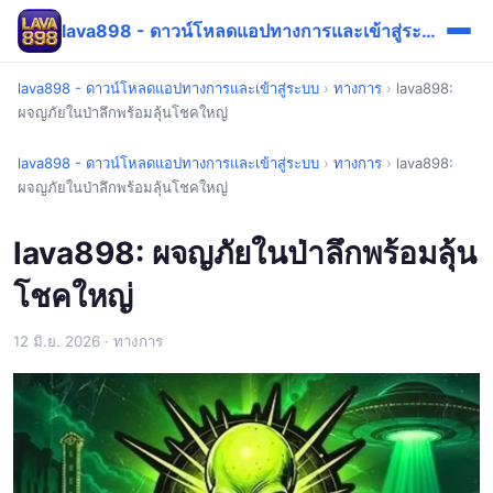
lava898 - ดาวน์โหลดแอปทางการและเข้าสู่ระบบ
lava898 - ดาวน์โหลดแอปทางการและเข้าสู่ระบบ
›
ทางการ
›
lava898:
ผจญภัยในป่าลึกพร้อมลุ้นโชคใหญ่
lava898 - ดาวน์โหลดแอปทางการและเข้าสู่ระบบ
›
ทางการ
›
lava898:
ผจญภัยในป่าลึกพร้อมลุ้นโชคใหญ่
lava898: ผจญภัยในป่าลึกพร้อมลุ้น
โชคใหญ่
12 มิ.ย. 2026
· ทางการ