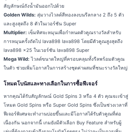
สัญลักษณ์ถังน้ำมันออกไปด้วย
Golden Wilds:
สุ่มวางไวลด์สีทองลงบนรีลกลาง 2 ถึง 5 ตัว
และสูงสุดถึง 8 ตัวในเวอร์ชัน Super
Multiplier:
เข็มทิศจะหมุนเพื่อกำหนดตัวคูณรางวัลสำหรับ
การหมุนครั้งถัดไป lava898 lava898 โดยมีตัวคูณสูงสุดถึง
lava898 x25 ในเวอร์ชัน lava898 Super
Mega Wild:
ไวลด์ขนาดใหญ่ที่ครอบคลุมทั้งรีลพร้อมตัวคูณ
ในตัว ช่วยเพิ่มโอกาสในการสร้างชุดค่าผสมที่ชนะรางวัลใหญ่
โหมดโบนัสและทางเลือกในการซื้อฟีเจอร์
หากคุณได้รับสัญลักษณ์ Gold Spins 3 หรือ 4 ตัว คุณจะเข้าสู่
โหมด Gold Spins หรือ Super Gold Spins ซึ่งเป็นช่วงเวลาที่
ฟีเจอร์พิเศษจะทำงานบ่อยขึ้นและมีโอกาสได้รับตัวคูณที่ต่อ
เนื่องกัน นอกจากนี้ เกมยังมีตัวเลือก Buy Feature สำหรับผู้
เล่นที่ต้องการเข้าถึงรอบโบนัสโดยตรง ไม่ว่าจะเป็นการเพิ่ม