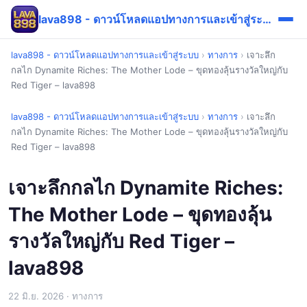
lava898 - ดาวน์โหลดแอปทางการและเข้าสู่ระบบ
lava898 - ดาวน์โหลดแอปทางการและเข้าสู่ระบบ
›
ทางการ
›
เจาะลึก
กลไก Dynamite Riches: The Mother Lode – ขุดทองลุ้นรางวัลใหญ่กับ
Red Tiger – lava898
lava898 - ดาวน์โหลดแอปทางการและเข้าสู่ระบบ
›
ทางการ
›
เจาะลึก
กลไก Dynamite Riches: The Mother Lode – ขุดทองลุ้นรางวัลใหญ่กับ
Red Tiger – lava898
เจาะลึกกลไก Dynamite Riches:
The Mother Lode – ขุดทองลุ้น
รางวัลใหญ่กับ Red Tiger –
lava898
22 มิ.ย. 2026
· ทางการ