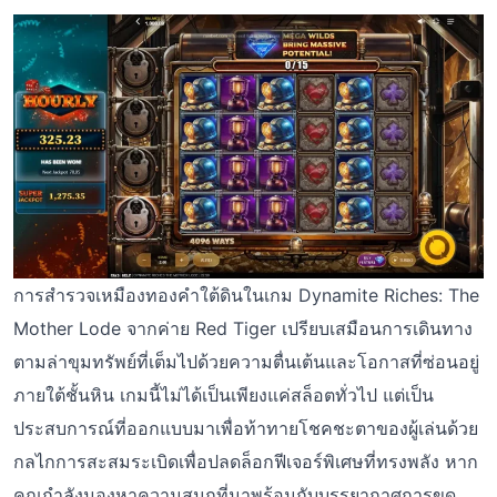
การสำรวจเหมืองทองคำใต้ดินในเกม Dynamite Riches: The
Mother Lode จากค่าย Red Tiger เปรียบเสมือนการเดินทาง
ตามล่าขุมทรัพย์ที่เต็มไปด้วยความตื่นเต้นและโอกาสที่ซ่อนอยู่
ภายใต้ชั้นหิน เกมนี้ไม่ได้เป็นเพียงแค่สล็อตทั่วไป แต่เป็น
ประสบการณ์ที่ออกแบบมาเพื่อท้าทายโชคชะตาของผู้เล่นด้วย
กลไกการสะสมระเบิดเพื่อปลดล็อกฟีเจอร์พิเศษที่ทรงพลัง หาก
คุณกำลังมองหาความสนุกที่มาพร้อมกับบรรยากาศการขุด