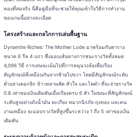
ทองที่สมจริง นี่คือคู่มือที่จะช่วยให้คุณเข้าใจวิธีการทำงาน
ของเกมนี้อย่างละเอียด
โครงสร้างและกลไกการเล่นพื้นฐาน
Dynamite Riches: The Mother Lode มาพร้อมกับตาราง
ขนาด 6 รีล 4 แถว ซึ่งมอบเส้นทางการชนะรางวัลทั้งหมด
4,096 วิธี การเล่นจะเน้นไปที่การหมุนวงล้อเพื่อเรียง
สัญลักษณ์ที่เหมือนกันจากซ้ายไปขวา โดยมีสัญลักษณ์ระดับ
ต่ำอย่างดอกจิก ข้าวหลามตัด หัวใจ และโพดำ ที่จะจ่ายรางวัล
0.8 เท่าของเงินเดิมพันเมื่อเรียงครบ 6 ตัว ในขณะที่สัญลักษณ์
ระดับสูงอย่างถังน้ำมัน ตะเกียง หมวกนิรภัย ถุงทอง และคน
งานเหมือง จะมอบรางวัลที่สูงขึ้นระหว่าง 1 ถึง 5 เท่าของเงิน
เดิมพัน
ระบบความก้าวหน้าและการสะสมระเบิด