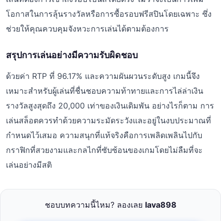
โอกาสในการลุ้นรางวัลหรือการซื้อรอบฟรีสปินโดยเฉพาะ ซึ่ง
ช่วยให้คุณควบคุมจังหวะการเล่นได้ตามต้องการ
สรุปการเล่นอย่างมีความรับผิดชอบ
ด้วยค่า RTP ที่ 96.17% และความผันผวนระดับสูง เกมนี้จึง
เหมาะสำหรับผู้เล่นที่ชื่นชอบความท้าทายและการไล่ล่าเงิน
รางวัลสูงสุดถึง 20,000 เท่าของเงินเดิมพัน อย่างไรก็ตาม การ
เล่นสล็อตควรทำด้วยความระมัดระวังและอยู่ในงบประมาณที่
กำหนดไว้เสมอ ความสนุกที่แท้จริงคือการเพลิดเพลินไปกับ
กราฟิกที่สวยงามและกลไกที่ซับซ้อนของเกมโดยไม่ลืมที่จะ
เล่นอย่างมีสติ
ชอบบทความนี้ไหม? ลองเลย
lava898