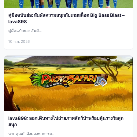
คู่มือฉบับย่อ: สัมผัสความสนุกกับเกมสล็อต Big Bass Blast –
lava898
คู่มือฉบับย่อ: สัมผั...
10 ก.ค. 2026
lava898: ออกเดินทางไปถ่ายภาพสัตว์ป่าพร้อมลุ้นรางวัลสุด
สนุก
หากคุณกำลังมองหาการผ...