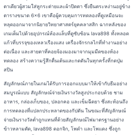
ตาเดียวผู้สวมใส่หูกระต่ายและผ้าปิดตา ซึ่งยืนตระหง่านอยู่ข้าง
ตารางขนาด 6×6 เขาคือผู้ควบคุมการทดลองที่ดูเหมือนจะ
หลุดออกมาจากนิยายวิทยาศาสตร์ยุคคลาสสิก ฉากหลังของ
เกมเต็มไปด้วยอุปกรณ์ห้องแล็บที่ดูซับซ้อน lava898 ทั้งหลอด
แก้วที่บรรจุของเหลวเรืองแสง เครื่องจักรกลไกที่ทำงานอย่าง
ต่อเนื่อง และสายตาที่คอยจ้องมองมาจากมุมมืดของห้อง
ทดลอง สร้างความรู้สึกตื่นเต้นและกดดันในทุกครั้งที่กดปุ่ม
สปิน
สัญลักษณ์ภายในเกมได้รับการออกแบบมาให้เข้ากับธีมอย่าง
สมบูรณ์แบบ สัญลักษณ์จ่ายเงินรางวัลสูงประกอบด้วย ชาม
อาหาร, กล่องเก็บของ, ปลอกคอ และเข็มฉีดยา ซึ่งสะท้อนถึง
การทดลองที่แปลกประหลาดของกัปตัน ในขณะที่สัญลักษณ์
จ่ายเงินรางวัลต่ำถูกแทนที่ด้วยสัญลักษณ์ไพ่มาตรฐานอย่าง
ข้าวหลามตัด, lava898 ดอกจิก, โพดำ และโพแดง ซึ่งถูก