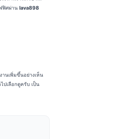
ฟฟิศผ่าน
lava898
านเพิ่มขึ้นอย่างเห็น
ปเลือกดูครับ เป็น