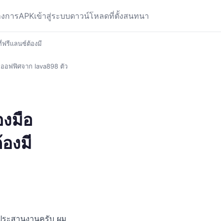
างการ
APK
เข้าสู่ระบบ
ดาวน์โหลด
ที่ตั้ง
สนทนา
่ฟรีแลนซ์ต้องมี
ือออฟฟิศจาก lava898 ตัว
องมือ
้องมี
รประสานงานครับ ผม