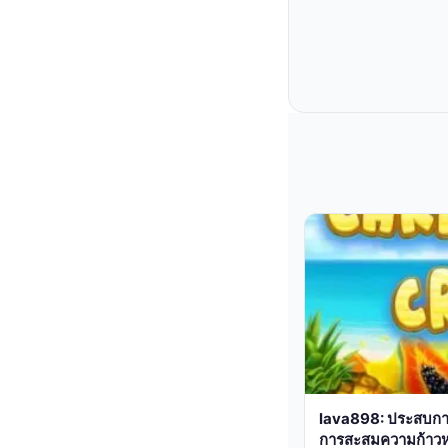
lava898: ประสบการ
การสะสมความก้าวห